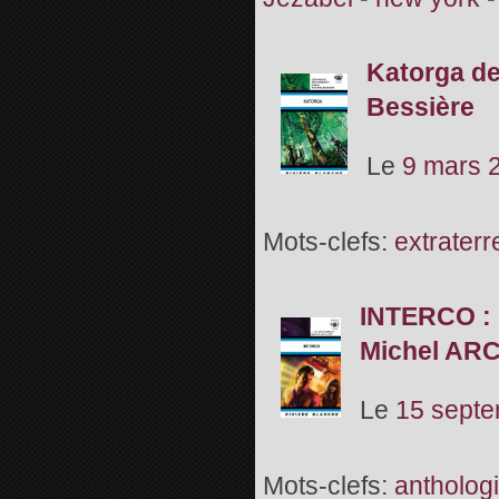
Katorga d
Bessière
Le
9 mars 
Mots-clefs:
extraterr
INTERCO : 
Michel AR
Le
15 sept
Mots-clefs:
antholog