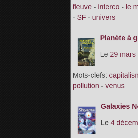
fleuve
-
interco
-
le 
-
SF
-
univers
Planète à g
Le
29 mars
Mots-clefs:
capitali
pollution
-
venus
Galaxies N
Le
4 décem