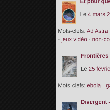
Et pour qu
Le
4 mars 
Mots-clefs:
Ad Astra
-
jeux vidéo
-
non-co
Frontières 
Le
25 févri
Mots-clefs:
ebola
-
g
Divergent 