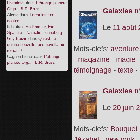
Livraddict
dans
L’étrange planète
Orga – B.R. Bruss
Galaxies n
Alecia
dans
Formulaire de
contact
Le
11 août
fidel
dans
An Premier, Ere
Spatiale – Nathalie Henneberg
Guy Boivin
dans
Qu’est-ce
qu’une nouvelle, une novella, un
Mots-clefs:
aventure
roman ?
Cagnon Lionel
dans
L’étrange
-
magazine
-
magie
planète Orga – B.R. Bruss
témoignage
-
texte
-
Galaxies n
Le
20 juin 
Mots-clefs:
Bouquet
Jézabel
-
new york