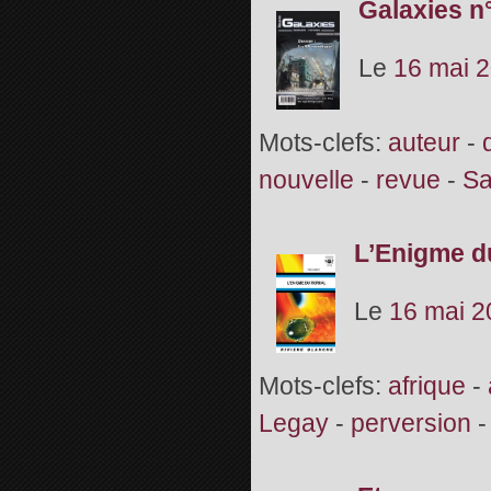
Galaxies n°
Le
16 mai 
Mots-clefs:
auteur
-
nouvelle
-
revue
-
Sa
L’Enigme du
Le
16 mai 2
Mots-clefs:
afrique
-
Legay
-
perversion