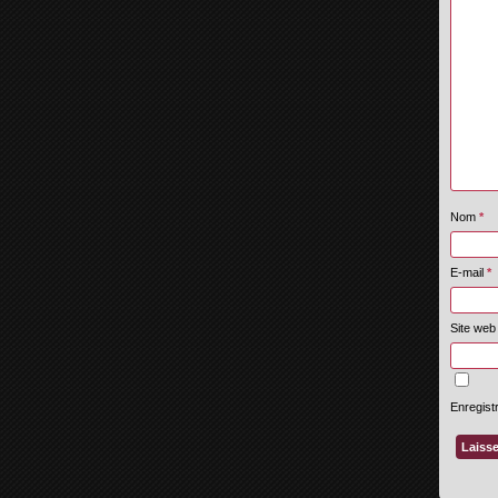
Nom
*
E-mail
*
Site web
Enregist