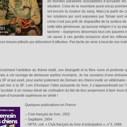
de mondes parallèles susceptibles d’accueillir les
situation. Celui de la nourriture aussi est au premi
ont encore la couleur du sang. Mais j’ai parlé de co
les solutions qui sont exposées par Simak sont 
crime n’est pas prêt de disparaître de la surface d
cette idée généreuse, qu’aucune religion n’a su exp
taoïsme – épargnons désormais tous ces pauvres mou
vie sauve à ces gentils scorpions dont les réfle
ces braves pitbulls qui débordent d’affection. Pas facile de venir à bout de nos inst
écisément l’ambition du thème traité, son étrangeté et la fibre noire et profonde
valu à cet ouvrage de demeurer parfois incompris. Je me souviens d’une émissi
la SF et qui avait, pour parler justement de
Demain les chiens
invité un vétérinaire
ait rien à la SF. Loin d’évoquer l’idée puissante du livre, il s’appesantissait sur l’
’accéder à un niveau élevé de civilisation du fait de leur propension à faire leurs 
ple d’humanité supérieure en vérité !
Quelques publications en France
:
– Club français du livre, 1952
– Sagittaire, 1954
– OPTA, coll. « Club français du livre d’anticipation », n°3, 1966