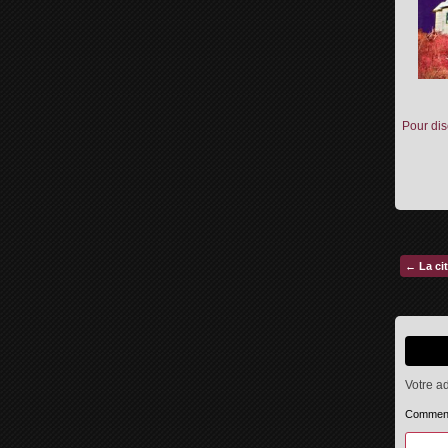
Pour dis
←
La cit
Votre a
Commen