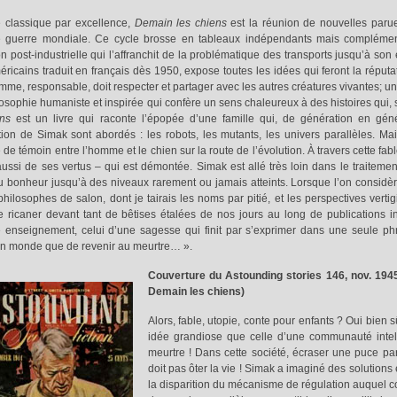
 classique par excellence,
Demain les chiens
est la réunion de nouvelles parue
 guerre mondiale. Ce cycle brosse en tableaux indépendants mais complémentai
on post-industrielle qui l’affranchit de la problématique des transports jusqu’à so
méricains traduit en français dès 1950, expose toutes les idées qui feront la répu
mme, responsable, doit respecter et partager avec les autres créatures vivantes; une 
osophie humaniste et inspirée qui confère un sens chaleureux à des histoires qui, 
ens
est un livre qui raconte l’épopée d’une famille qui, de génération en géné
tion de Simak sont abordés : les robots, les mutants, les univers parallèles. Mais
de témoin entre l’homme et le chien sur la route de l’évolution. À travers cette fa
ussi de ses vertus – qui est démontée. Simak est allé très loin dans le traitement
u bonheur jusqu’à des niveaux rarement ou jamais atteints. Lorsque l’on consid
philosophes de salon, dont je tairais les noms par pitié, et les perspectives vert
e ricaner devant tant de bêtises étalées de nos jours au long de publications 
e enseignement, celui d’une sagesse qui finit par s’exprimer dans une seule ph
un monde que de revenir au meurtre… ».
Couverture du Astounding stories 146, nov. 19
Demain les chiens)
Alors, fable, utopie, conte pour enfants ? Oui bien s
idée grandiose que celle d’une communauté intell
meurtre ! Dans cette société, écraser une puce par e
doit pas ôter la vie ! Simak a imaginé des solution
la disparition du mécanisme de régulation auquel co