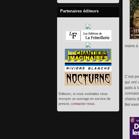
Partenaires éditeurs
mains à 
C’est pr
qui ont 
jadis à 
connaiss
Editeurs, si vous souhaitez nous
envoyer un ouvrage en service de
chiens d
presse,
contactez-nous
.
Bel exem