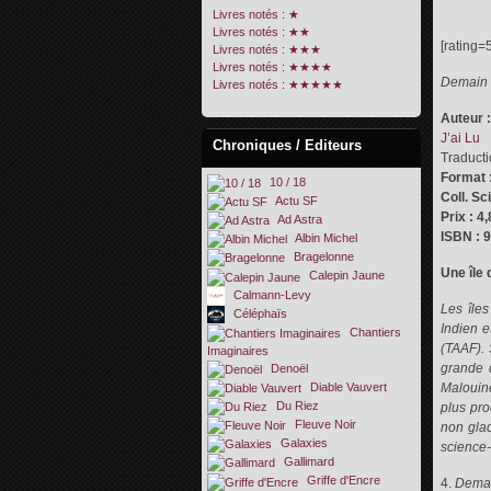
Livres notés : ★
Livres notés : ★★
[rating=5
Livres notés : ★★★
Livres notés : ★★★★
Demain 
Livres notés : ★★★★★
Auteur :
J’ai Lu
Chroniques / Editeurs
Traducti
Format :
10 / 18
Coll. Sc
Actu SF
Prix : 4
Ad Astra
ISBN : 
Albin Michel
Bragelonne
Une île 
Calepin Jaune
Calmann-Levy
Les île
Céléphaïs
Indien e
Chantiers
(TAAF). 
Imaginaires
grande 
Denoël
Diable Vauvert
Malouine
Du Riez
plus pr
Fleuve Noir
non glac
Galaxies
science-
Gallimard
Griffe d'Encre
4.
Demai