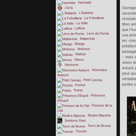
Hachette
J'ai lu
Ouvrage
L'Atalante
seconde
La Frémillerie
révoluti
La Volte
titres a
Laffont
que l’ho
Livre de Poche
une phil
Malpertuis
les chi
Mango
prédilec
Mnémos
passage 
Nathan
– mais a
Nexus
vision d
Nocturne
actuels 
Nouveaux
peut qu
Auteurs
véritabl
Petit Caveau
perdre 
Pocket
Points
Présence
d’Esprit
Presses de la
Cité
Rivière Blanche
Sombres Rets
Terre de Brume
Toucan