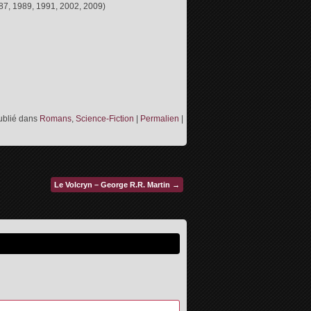
1987, 1989, 1991, 2002, 2009)
ublié dans
Romans
,
Science-Fiction
|
Permalien
|
Le Volcryn – George R.R. Martin
→