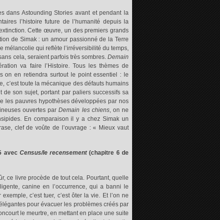
s dans Astounding Stories avant et pendant la
res l’histoire future de l’humanité depuis la
n extinction. Cette œuvre, un des premiers grands
tation de Simak : un amour passionné de la Terre
mélancolie qui reflète l’irréversibilité du temps,
sans cela, seraient parfois très sombres.
Demain
ration va faire l’Histoire. Tous les thèmes de
 on en retiendra surtout le point essentiel : le
ble, c’est toute la mécanique des défauts humains
 de son sujet, portant par paliers successifs sa
ère les pauvres hypothèses développées par nos
igineuses ouvertes par
Demain les chiens
, on ne
insipides. En comparaison il y a chez Simak un
rase, clef de voûte de l’ouvrage : « Mieux vaut
45 avec
Census/le recensement
(chapitre 6 de
ûr, ce livre procède de tout cela. Pourtant, quelle
igente, canine en l’occurrence, qui a banni le
xemple, c’est tuer, c’est ôter la vie. Et l’on ne
s élégantes pour évacuer les problèmes créés par
ncourt le meurtre, en mettant en place une suite