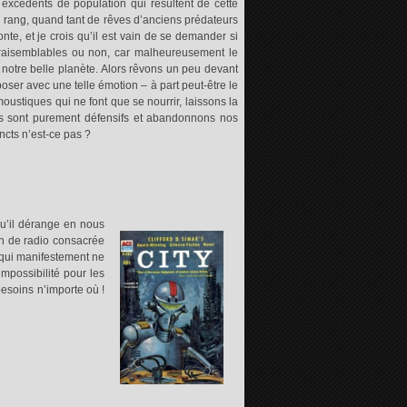
 excédents de population qui résultent de cette
er rang, quand tant de rêves d’anciens prédateurs
nte, et je crois qu’il est vain de se demander si
vraisemblables ou non, car malheureusement le
e notre belle planète. Alors rêvons un peu devant
oser avec une telle émotion – à part peut-être le
stiques qui ne font que se nourrir, laissons la
xes sont purement défensifs et abandonnons nos
incts n’est-ce pas ?
 qu’il dérange en nous
on de radio consacrée
 qui manifestement ne
impossibilité pour les
besoins n’importe où !