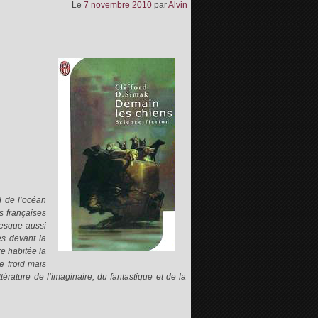
Le
7 novembre 2010
par
Alvin
d de l’océan
es françaises
resque aussi
es devant la
re habitée la
e froid mais
ttérature de l’imaginaire, du fantastique et de la