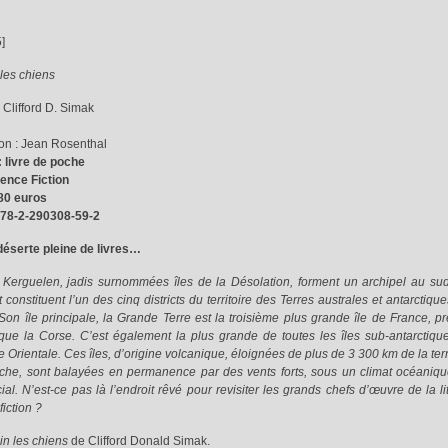
]
les chiens
Clifford D. Simak
on : Jean Rosenthal
 livre de poche
ience Fiction
,80 euros
978-2-290308-59-2
déserte pleine de livres…
s Kerguelen, jadis surnommées îles de la Désolation, forment un archipel au su
t constituent l’un des cinq districts du territoire des Terres australes et antarctiqu
Son île principale, la Grande Terre est la troisième plus grande île de France, p
que la Corse. C’est également la plus grande de toutes les îles sub-antarctiqu
 Orientale. Ces îles, d’origine volcanique, éloignées de plus de 3 300 km de la ter
oche, sont balayées en permanence par des vents forts, sous un climat océaniqu
ial. N’est-ce pas là l’endroit rêvé pour revisiter les grands chefs d’œuvre de la li
fiction ?
n les chiens
de Clifford Donald Simak.