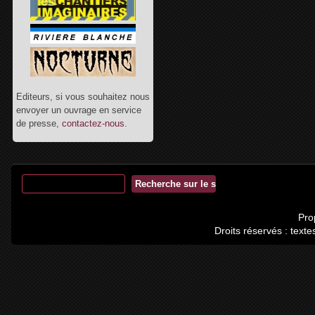
Editeurs, si vous souhaitez nous
envoyer un ouvrage en service
de presse,
contactez-nous
.
Pro
Droits réservés : tex