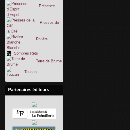
Présence
d’Esprit
Presses de
la Cité
Rivière
Blanche
Sombres Rets
Terre de Brume
Toucan
Partenaires éditeurs