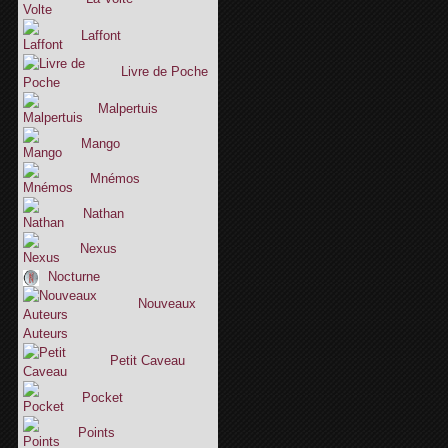
Laffont
Livre de Poche
Malpertuis
Mango
Mnémos
Nathan
Nexus
Nocturne
Nouveaux
Auteurs
Petit Caveau
Pocket
Points