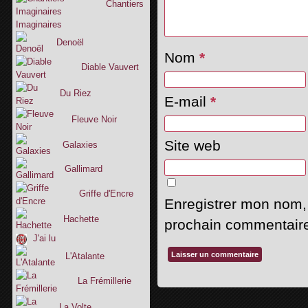
Chantiers
Imaginaires
Denoël
Nom
*
Diable Vauvert
Du Riez
E-mail
*
Fleuve Noir
Site web
Galaxies
Gallimard
Griffe d'Encre
Enregistrer mon nom,
Hachette
prochain commentair
J'ai lu
L'Atalante
La Frémillerie
La Volte