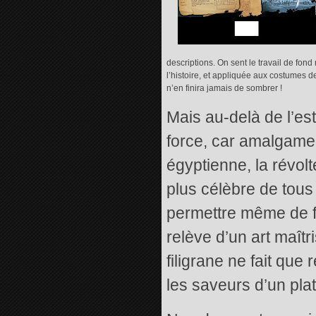
descriptions. On sent le travail de fo
l’histoire, et appliquée aux costumes d
n’en finira jamais de sombrer !
Mais au-delà de l’esthé
force, car amalgame
égyptienne, la révolt
plus célèbre de tous 
permettre même de fa
relève d’un art maît
filigrane ne fait que
les saveurs d’un plat