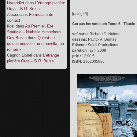
Livraddict
dans
L’étrange planète
Orga – B.R. Bruss
[rating=5]
Alecia
dans
Formulaire de
contact
Corpus hermeticum Tome 6 : Titanic
fidel
dans
An Premier, Ere
Spatiale – Nathalie Henneberg
scénario:
Richard D. Nolane
Guy Boivin
dans
Qu’est-ce
dessins:
Patrick A. Dumas
qu’une nouvelle, une novella, un
Editeur :
Soleil Productions
roman ?
parution :
avril 2009
Cagnon Lionel
dans
L’étrange
prix :
12,90 €
planète Orga – B.R. Bruss
ISBN:
2302005686