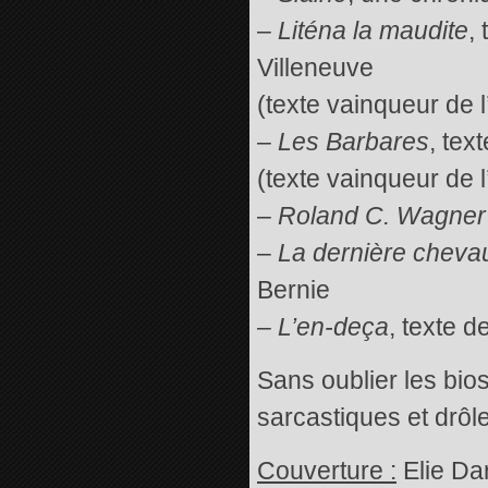
–
Liténa la maudite
,
Villeneuve
(texte vainqueur de l
–
Les Barbares
, tex
(texte vainqueur de l
–
Roland C. Wagner
–
La dernière cheva
Bernie
–
L’en-deça
, texte d
Sans oublier les bio
sarcastiques et drôle
Couverture :
Elie Da