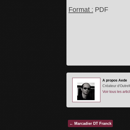
Format :
PDF
A propos Aede
Créateur d'OutreM
Voir tous les art
←
Marcadier DT Franck