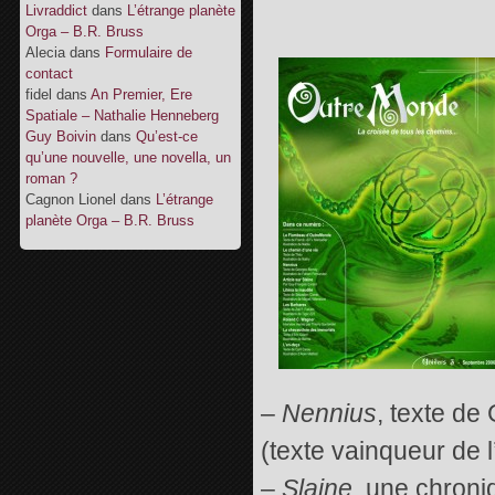
Livraddict
dans
L’étrange planète
Orga – B.R. Bruss
Alecia
dans
Formulaire de
contact
fidel
dans
An Premier, Ere
Spatiale – Nathalie Henneberg
Guy Boivin
dans
Qu’est-ce
qu’une nouvelle, une novella, un
roman ?
Cagnon Lionel
dans
L’étrange
planète Orga – B.R. Bruss
–
Nennius
, texte de
(texte vainqueur de l
–
Slaine
, une chroni