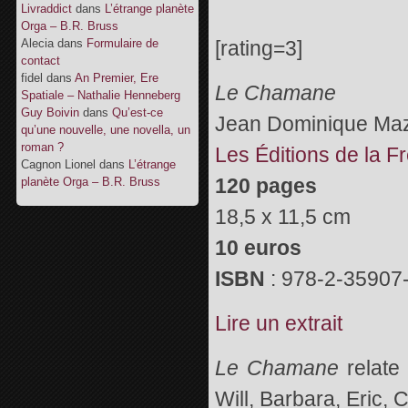
Livraddict
dans
L’étrange planète
Orga – B.R. Bruss
Alecia
dans
Formulaire de
[rating=3]
contact
fidel
dans
An Premier, Ere
Le Chamane
Spatiale – Nathalie Henneberg
Guy Boivin
dans
Qu’est-ce
Jean Dominique Ma
qu’une nouvelle, une novella, un
roman ?
Les Éditions de la Fr
Cagnon Lionel
dans
L’étrange
120 pages
planète Orga – B.R. Bruss
18,5 x 11,5 cm
10 euros
ISBN
: 978-2-35907
Lire un extrait
Le Chamane
relate 
Will, Barbara, Eric,