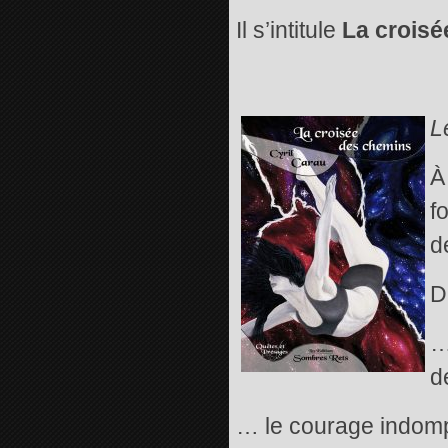
Il s’intitule
La croisé
L
À
f
d
D
…
d
… le courage indompt