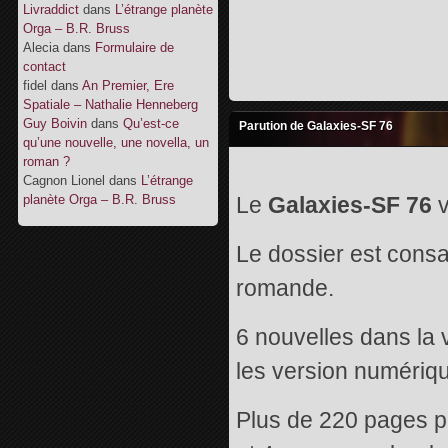
Livraddict
dans
L’étrange planète
Orga – B.R. Bruss
Alecia
dans
Formulaire de
contact
fidel
dans
An Premier, Ere
Spatiale – Nathalie Henneberg
Guy Boivin
dans
Qu’est-ce
Parution de Galaxies-SF 76
qu’une nouvelle, une novella, un
roman ?
Cagnon Lionel
dans
L’étrange
planète Orga – B.R. Bruss
Le
Galaxies-SF 76
v
Le dossier est consa
romande.
6 nouvelles dans la 
les version numériqu
Plus de 220 pages p