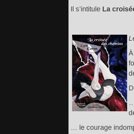
Il s’intitule
La croisé
L
À
f
d
D
…
d
… le courage indompt