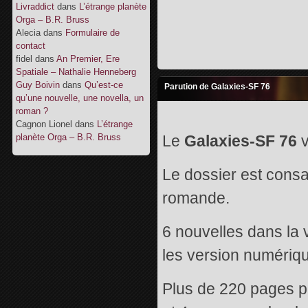
Livraddict
dans
L’étrange planète
Orga – B.R. Bruss
Alecia
dans
Formulaire de
contact
fidel
dans
An Premier, Ere
Spatiale – Nathalie Henneberg
Guy Boivin
dans
Qu’est-ce
Parution de Galaxies-SF 76
qu’une nouvelle, une novella, un
roman ?
Cagnon Lionel
dans
L’étrange
planète Orga – B.R. Bruss
Le
Galaxies-SF 76
v
Le dossier est consa
romande.
6 nouvelles dans la 
les version numériqu
Plus de 220 pages p